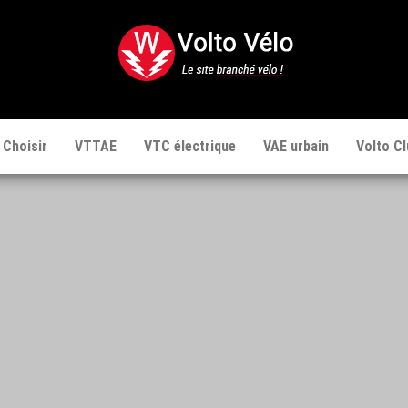
Volto
Vélo
 Choisir
VTTAE
VTC électrique
VAE urbain
Volto Cl