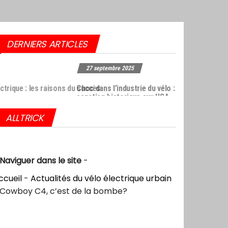
DERNIERS ARTICLES
27 septembre 2025
oc dans l’industrie du vélo : Giant frappé par une
nction historique aux USA
ALLTRICK
Naviguer dans le site
-
ccueil
-
Actualités du vélo électrique urbain
Cowboy C4, c’est de la bombe?