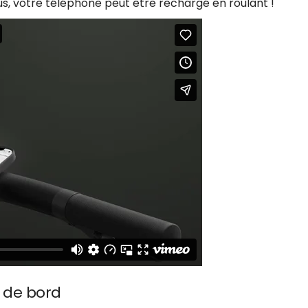
s, votre téléphone peut être rechargé en roulant !
r de bord