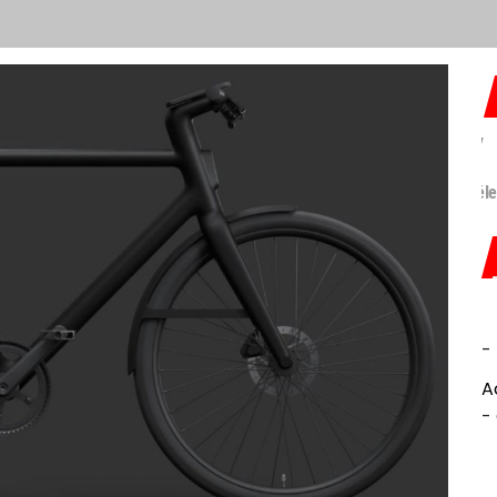
Ch
sa
-
A
-