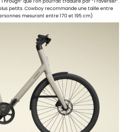
p Through” que l’on pourrait traduire par “Traverser”.
plus petits. Cowboy recommande une taille entre
 personnes mesurant entre 170 et 195 cm)