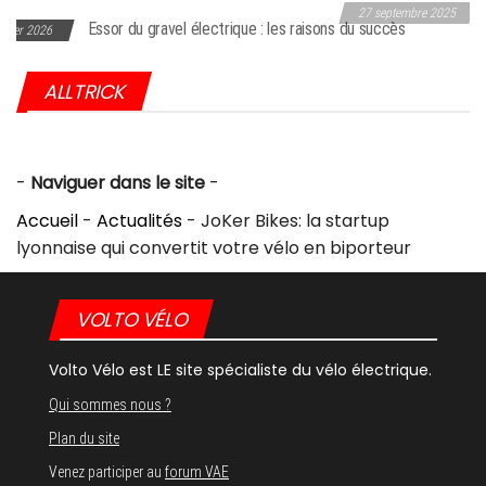
27 septembre 2025
 gravel électrique : les raisons du succès
Choc dans l’industrie du vélo : Giant frappé par une sanction historiq
aux USA
ALLTRICK
-
Naviguer dans le site
-
Accueil
-
Actualités
-
JoKer Bikes: la startup
lyonnaise qui convertit votre vélo en biporteur
VOLTO VÉLO
Volto Vélo est LE site spécialiste du vélo électrique.
Qui sommes nous ?
Plan du site
Venez participer au
forum VAE