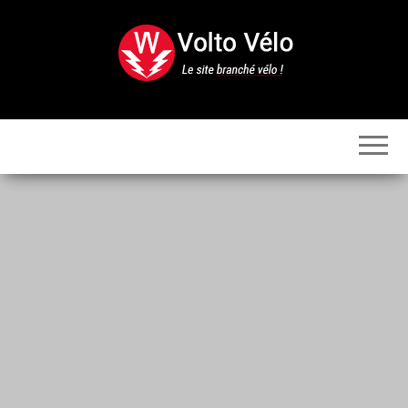
Skip
to
the
content
Volto
Vélo