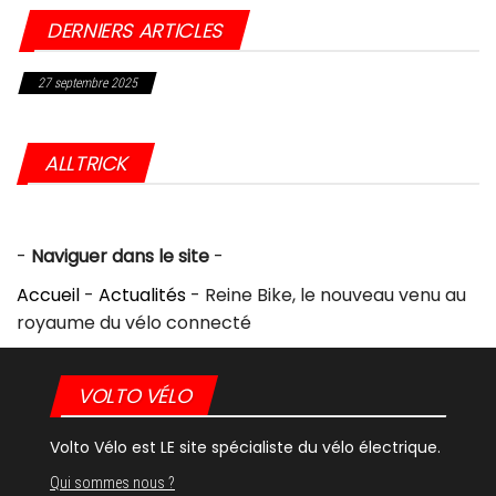
DERNIERS ARTICLES
27 septembre 2025
Choc dans l’industrie du vélo : Giant frappé par une sanction historique
aux USA
ALLTRICK
-
Naviguer dans le site
-
Accueil
-
Actualités
-
Reine Bike, le nouveau venu au
royaume du vélo connecté
VOLTO VÉLO
Volto Vélo est LE site spécialiste du vélo électrique.
Qui sommes nous ?