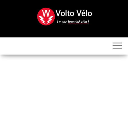
Skip
to
the
content
Volto
Vélo