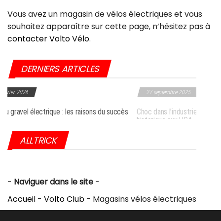
Vous avez un magasin de vélos électriques et vous
souhaitez apparaître sur cette page, n’hésitez pas à
contacter Volto Vélo
.
DERNIERS ARTICLES
026
27 septembre 2025
el électrique : les raisons du succès
Choc dans l’industrie du vélo : Giant frapp
historique aux USA
ALLTRICK
-
Naviguer dans le site
-
Accueil
-
Volto Club
-
Magasins vélos électriques