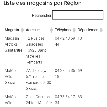
Liste des magasins par Région
Rechercher:
Magasin
Adresse
Téléphone
Département
Magasin
12 Rue des
04 42 43 69
13
Alltricks
Saladelles
44
Saint Mitre
13920 Saint-
Mitre-les-
Remparts
Matériel
ZA d'Epinay,
04 37 55 36
69
Vélo
671 rue de la
18
Gleizé
Farnière 69400
Gleizé.
Matériel
ZI de Cournon,
04 73 84 17
63
Vélo
24 ter d'Aubière
34