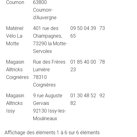
Cournon
63800
Cournon-
d'Auvergne
Matériel
401 rue des
09 50 04 39
73
Vélo La
Champagnes,
65
Motte
73290 la Motte-
Servolex
Magasin
Rue des Frères
01 85 40 00
78
Alltricks
Lumière
23
Coignières
78310
Coignières
Magasin
9 rue Auguste
01 30 48 52
92
Alltricks
Gervais
82
Issy
92130 Issy-les-
Moulineaux
Affichage des éléments 1 à 6 sur 6 éléments