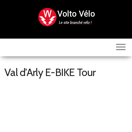
Skip
to
the
content
Volto
Vélo
Val d’Arly E-BIKE Tour