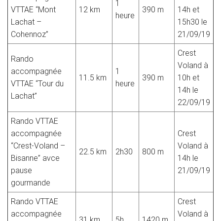
1
VTTAE “Mont
12 km
390 m
14h et
heure
Lachat –
15h30 le
Cohennoz”
21/09/19
Crest
Rando
Voland à
accompagnée
1
11.5 km
390 m
10h et
VTTAE “Tour du
heure
14h le
Lachat”
22/09/19
Rando VTTAE
accompagnée
Crest
“Crest-Voland –
Voland à
22.5 km
2h30
800 m
Bisanne” avce
14h le
pause
21/09/19
gourmande
Rando VTTAE
Crest
accompagnée
Voland à
31 km
5h
1420 m