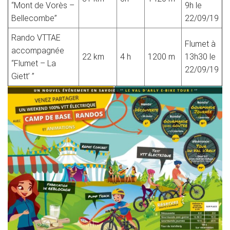
“Mont de Vorès –
9h le
Bellecombe”
22/09/19
Rando VTTAE
Flumet à
accompagnée
22 km
4 h
1200 m
13h30 le
“Flumet – La
22/09/19
Giett’ ”