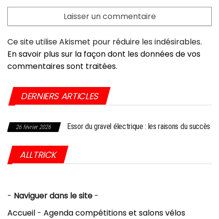
Ce site utilise Akismet pour réduire les indésirables.
En savoir plus sur la façon dont les données de vos
commentaires sont traitées
.
DERNIERS ARTICLES
27 septembre 2025
Essor du gravel électrique : les raisons du succès
rier 2026
Choc dans l’industrie du vé
aux USA
ALLTRICK
-
Naviguer dans le site
-
Accueil
-
Agenda compétitions et salons vélos