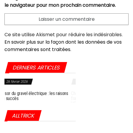
le navigateur pour mon prochain commentaire.
Ce site utilise Akismet pour réduire les indésirables.
En savoir plus sur la façon dont les données de vos
commentaires sont traitées
.
DERNIERS ARTICLES
r 2026
27 septembre 2025
avel électrique : les raisons
Choc dans l’industrie du vélo : Giant
frappé par une sanction historique aux
USA
ALLTRICK