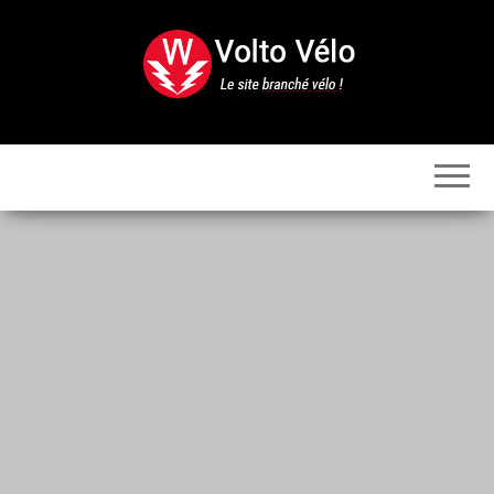
Skip
to
the
content
Volto
Vélo