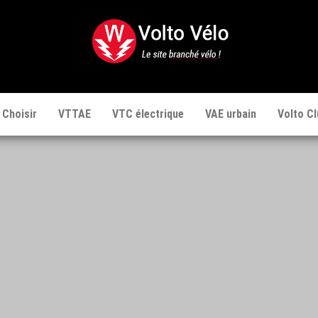
Volto
Vélo
 Choisir
VTTAE
VTC électrique
VAE urbain
Volto Cl