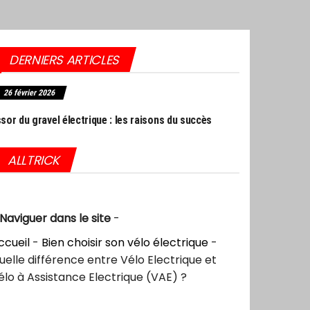
DERNIERS ARTICLES
27 septembre 2025
trique : les raisons du succès
Choc dans l’industrie du vélo : Giant frappé par u
sanction historique aux USA
ALLTRICK
Naviguer dans le site
-
ccueil
-
Bien choisir son vélo électrique
-
uelle différence entre Vélo Electrique et
élo à Assistance Electrique (VAE) ?