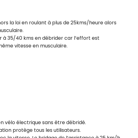
ors la loi en roulant à plus de 25kms/heure alors
usculaire.
 à 35/40 kms en débrider car l’effort est
même vitesse en musculaire.
n vélo électrique sans être débridé.
tion protège tous les utilisateurs.
c la vitesse. Le bridage de l’assistance à 25 km/h