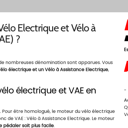
Vélo Electrique et Vélo à
AE) ?
26 février 2026
Essor du gravel élec
 de nombreuses dénomination sont apparues. Vous
élo électrique et un Vélo à Assistance Electrique
,
vélo électrique et VAE en
-
A
Q
s. Pour être homologué, le moteur du vélo électrique
V
nc de VAE : Vélo à Assistance Electrique. Le moteur
e pédaler soit plus facile
.