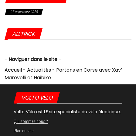
27 septembre 2025
Choc dans l’industrie du vélo : Giant frappé par une sanction historique
aux USA
ALLTRICK
-
Naviguer dans le site
-
Accueil
-
Actualités
-
Partons en Corse avec Xav’
Marovelli et Haibike
VOLTO VÉLO
Volto Vélo est LE site spécialiste du vélo électrique.
Qui sommes nous ?
Plan du site