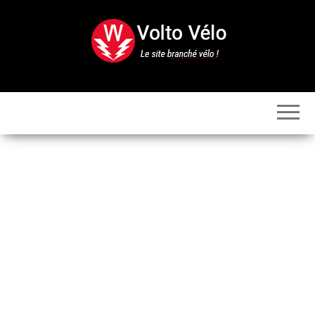
Skip
to
the
content
Volto
Vélo