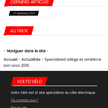
DERNIERS ARTICLES
27 septembre 2025
Choc dans l’industrie du vélo : Giant frappé par une sanction historique
aux USA
ALLTRICK
-
Naviguer dans le site
-
Accueil
-
Actualités
-
Specialized allège et améliore
son Levo 2019
VOLTO VÉLO
Volto Vélo est LE site spécialiste du vélo électrique.
Qui sommes nous ?
Plan du site