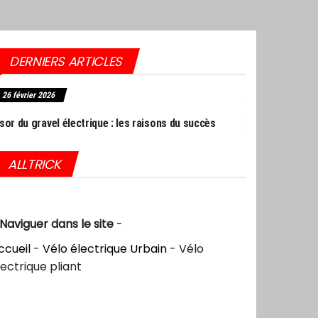
DERNIERS ARTICLES
27 septembre 2025
 : les raisons du succès
Choc dans l’industrie du vélo : Giant frappé par une
sanction historique aux USA
ALLTRICK
Naviguer dans le site
-
ccueil
-
Vélo électrique Urbain
-
Vélo
lectrique pliant