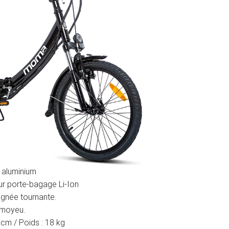
n aluminium
ur porte-bagage Li-Ion
ignée tournante.
u moyeu.
cm / Poids : 18 kg