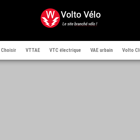
Volto
Vélo
 Choisir
VTTAE
VTC électrique
VAE urbain
Volto Cl