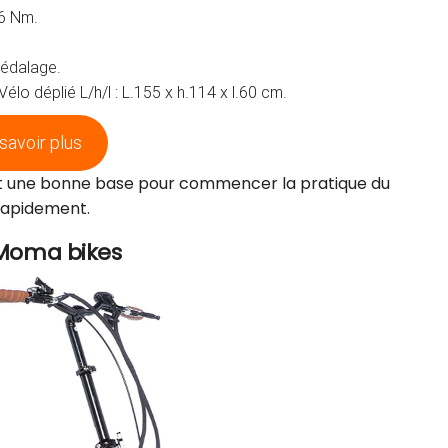
6 Nm.
pédalage.
Vélo déplié L/h/l : L.155 x h.114 x l.60 cm.
savoir plus
st une bonne base pour commencer la pratique du
 rapidement.
 Moma bikes