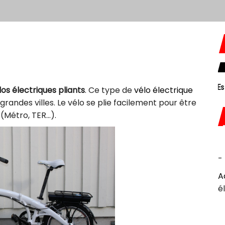
26 février 2026
Essor du gravel électrique
los électriques pliants
. Ce type de
vélo électrique
andes villes. Le vélo se plie facilement pour être
(Métro, TER…).
-
A
é