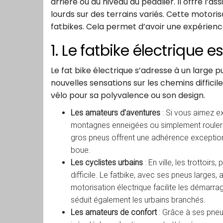
arrière ou au niveau du pédalier. Il offre l’
lourds sur des terrains variés. Cette motor
fatbikes. Cela permet d’avoir une expérienc
1. Le fatbike électrique 
Le fat bike électrique s’adresse à un large p
nouvelles sensations sur les chemins difficil
vélo pour sa polyvalence ou son design.
Les amateurs d’aventures
: Si vous aimez ex
montagnes enneigées ou simplement rouler sur
gros pneus offrent une adhérence exceptionn
boue.
Les cyclistes urbains
: En ville, les trottoir
difficile. Le fatbike, avec ses pneus larges,
motorisation électrique facilite les démarr
séduit également les urbains branchés.
Les amateurs de confort
: Grâce à ses pneus