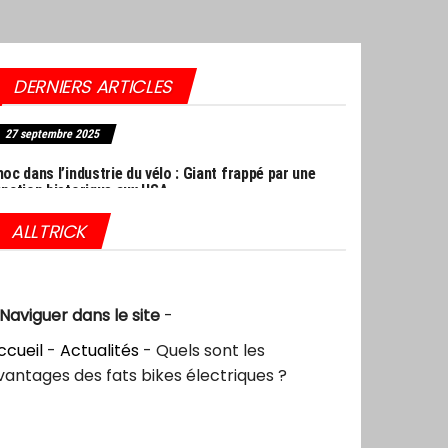
DERNIERS ARTICLES
27 septembre 2025
oc dans l’industrie du vélo : Giant frappé par une
nction historique aux USA
ALLTRICK
Naviguer dans le site
-
ccueil
-
Actualités
-
Quels sont les
vantages des fats bikes électriques ?