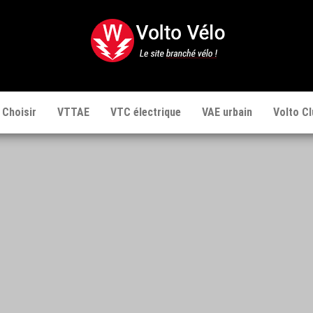
Volto
Vélo
 Choisir
VTTAE
VTC électrique
VAE urbain
Volto Cl