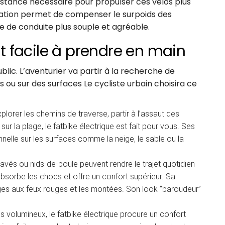
assistance nécessaire pour propulser ces vélos plus
isation permet de compenser le surpoids des
e de conduite plus souple et agréable.
est facile à prendre en main
ublic. L’aventurier va partir à la recherche de
es ou sur des surfaces Le cycliste urbain choisira ce
plorer les chemins de traverse, partir à l’assaut des
 la plage, le fatbike électrique est fait pour vous. Ses
elle sur les surfaces comme la neige, le sable ou la
s, pavés ou nids-de-poule peuvent rendre le trajet quotidien
 absorbe les chocs et offre un confort supérieur. Sa
ages aux feux rouges et les montées. Son look “baroudeur”
 volumineux, le fatbike électrique procure un confort