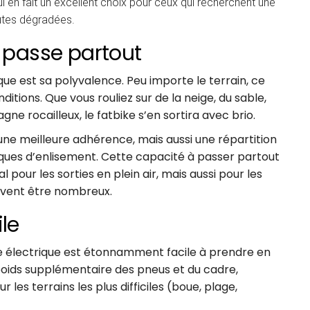
ui en fait un excellent choix pour ceux qui recherchent une
utes dégradées.
i passe partout
que est sa polyvalence. Peu importe le terrain, ce
itions. Que vous rouliez sur de la neige, du sable,
e rocailleux, le fatbike s’en sortira avec brio.
e meilleure adhérence, mais aussi une répartition
isques d’enlisement. Cette capacité à passer partout
 pour les sorties en plein air, mais aussi pour les
uvent être nombreux.
ile
e électrique est étonnamment facile à prendre en
poids supplémentaire des pneus et du cadre,
es terrains les plus difficiles (boue, plage,