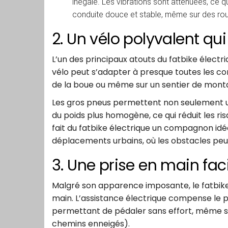
inégalé. Les vibrations sont atténuées, ce q
conduite douce et stable, même sur des ro
2. Un vélo polyvalent qu
L’un des principaux atouts du fatbike électri
vélo peut s’adapter à presque toutes les cond
de la boue ou même sur un sentier de montagn
Les gros pneus permettent non seulement un
du poids plus homogène, ce qui réduit les r
fait du fatbike électrique un compagnon idéal
déplacements urbains, où les obstacles pe
3. Une prise en main fac
Malgré son apparence imposante, le fatbik
main. L’assistance électrique compense le 
permettant de pédaler sans effort, même sur l
chemins enneigés).