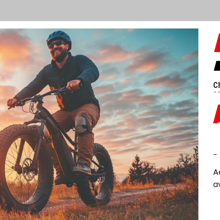
Ch
sa
-
A
a