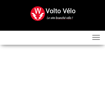
Skip
to
the
content
Volto
Vélo