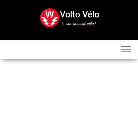
Skip
to
the
content
Volto
Vélo