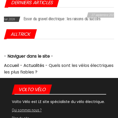
DERNIERS ARTICLES
27 septembre 2025
r du gravel électrique : les raisons du succès
Choc dans l’industrie du vélo : Giant frappé par une sanction
aux USA
ALLTRICK
-
Naviguer dans le site
-
Accueil
-
Actualités
-
Quels sont les vélos électriques
les plus fiables ?
VOLTO VÉLO
Volto Vélo est LE site spécialiste du vélo électrique.
Qui sommes nous ?