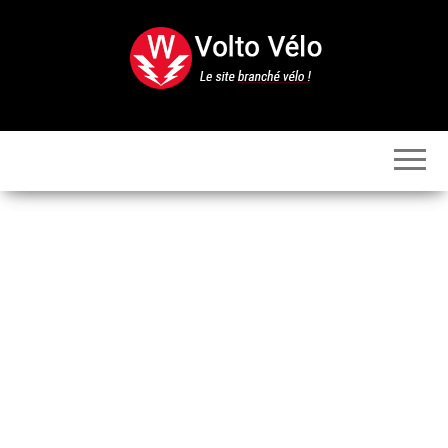
Skip
to
the
content
Volto
Vélo